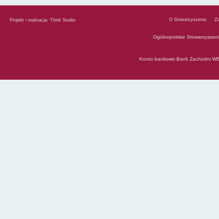
O Stowarzyszeniu
Z
Projekt i realizacja:
Think Studio
Ogólnopolskie Stowarzyszen
Konto bankowe:Bank Zachodni WB