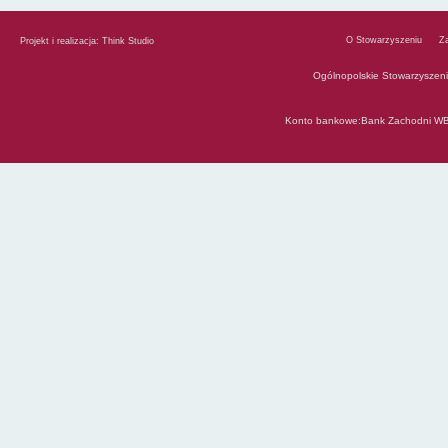
O Stowarzyszeniu
Z
Projekt i realizacja:
Think Studio
Ogólnopolskie Stowarzyszen
Konto bankowe:Bank Zachodni WB