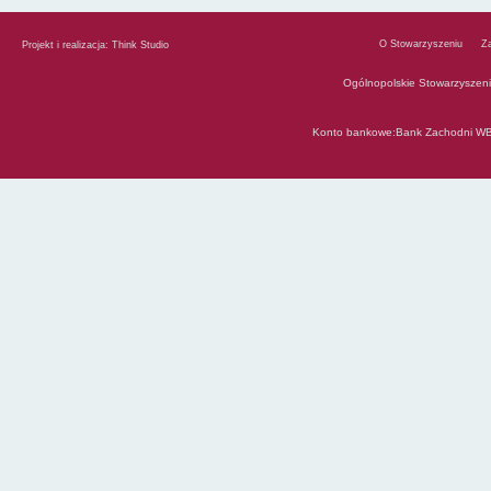
O Stowarzyszeniu
Z
Projekt i realizacja:
Think Studio
Ogólnopolskie Stowarzyszen
Konto bankowe:Bank Zachodni WB