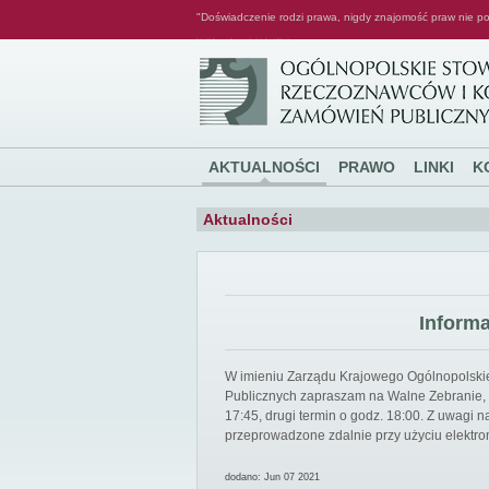
"Doświadczenie rodzi prawa, nigdy znajomość praw nie po
Ogólnopolskie Stowarzyszenie Rzeczoznawców i Konsultantów Zamówień Publicznych
AKTUALNOŚCI
PRAWO
LINKI
K
Aktualności
Inform
W imieniu Zarządu Krajowego Ogólnopolsk
Publicznych zapraszam na Walne Zebranie, k
17:45, drugi termin o godz. 18:00. Z uwagi
przeprowadzone zdalnie przy użyciu elektro
dodano: Jun 07 2021