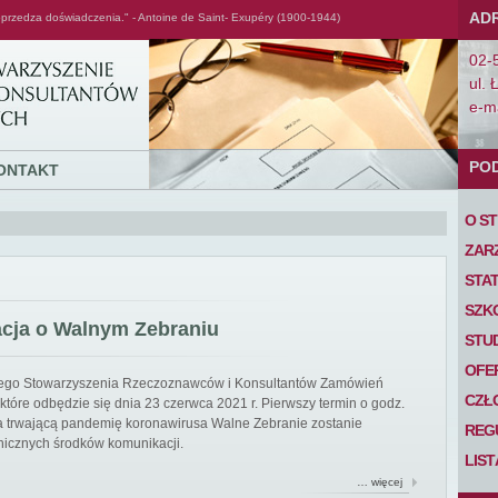
AD
przedza doświadczenia." - Antoine de Saint- Exupéry (1900-1944)
02-
ul. 
e-ma
PO
ONTAKT
O S
ZAR
STA
SZK
acja o Walnym Zebraniu
STU
OFE
iego Stowarzyszenia Rzeczoznawców i Konsultantów Zamówień
CZŁ
tóre odbędzie się dnia 23 czerwca 2021 r. Pierwszy termin o godz.
 na trwającą pandemię koronawirusa Walne Zebranie zostanie
REG
nicznych środków komunikacji.
LIS
… więcej