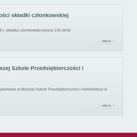
ści składki członkowskiej
8 r. składka członkowska wynosi 100 zł/rok
… więcej
ej Szkole Przedsiębiorczości i
yplomowe w Wyższej Szkole Przedsiębiorczości i Administracji w
… więcej