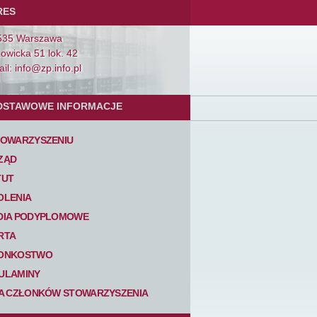
RES
535 Warszawa
Łowicka 51 lok. 42
il: info@zp.info.pl
DSTAWOWE INFORMACJE
TOWARZYSZENIU
ZĄD
TUT
OLENIA
DIA PODYPLOMOWE
RTA
ONKOSTWO
ULAMINY
TA CZŁONKÓW STOWARZYSZENIA