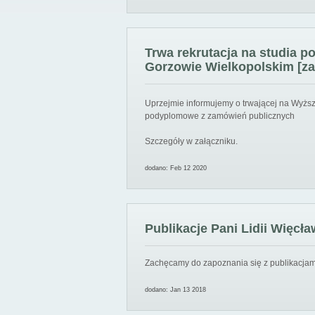
Trwa rekrutacja na studia 
Gorzowie Wielkopolskim [za
Uprzejmie informujemy o trwającej na Wyższ
podyplomowe z zamówień publicznych
Szczegóły w załączniku.
dodano: Feb 12 2020
Publikacje Pani Lidii Więcła
Zachęcamy do zapoznania się z publikacjami
dodano: Jan 13 2018