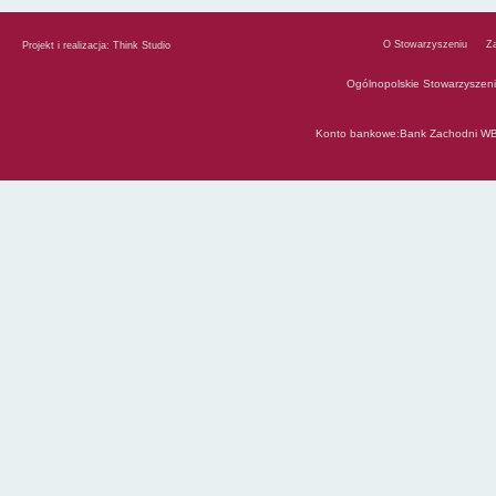
O Stowarzyszeniu
Z
Projekt i realizacja:
Think Studio
Ogólnopolskie Stowarzyszen
Konto bankowe:Bank Zachodni WB