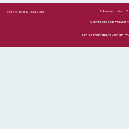
O Stowarzyszeniu
Z
Projekt i realizacja:
Think Studio
Ogólnopolskie Stowarzyszen
Konto bankowe:Bank Zachodni WB