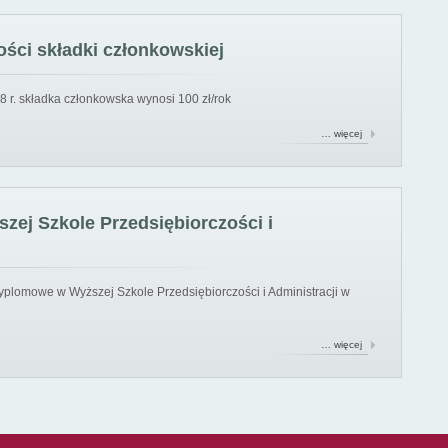
ści składki członkowskiej
8 r. składka członkowska wynosi 100 zł/rok
… więcej
ej Szkole Przedsiębiorczości i
yplomowe w Wyższej Szkole Przedsiębiorczości i Administracji w
… więcej