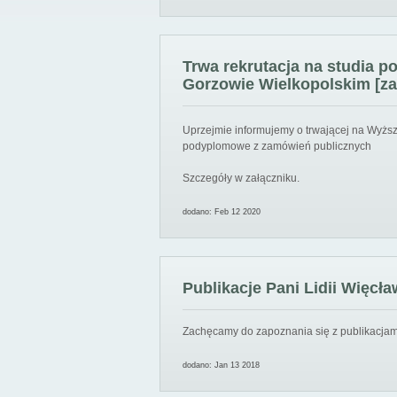
Trwa rekrutacja na studia 
Gorzowie Wielkopolskim [za
Uprzejmie informujemy o trwającej na Wyższ
podyplomowe z zamówień publicznych
Szczegóły w załączniku.
dodano: Feb 12 2020
Publikacje Pani Lidii Więcła
Zachęcamy do zapoznania się z publikacjami
dodano: Jan 13 2018