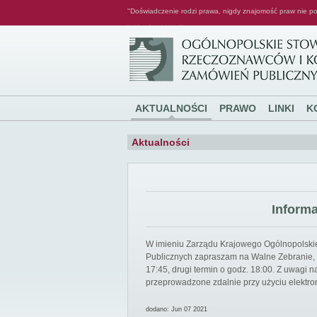
"Doświadczenie rodzi prawa, nigdy znajomość praw nie po
Ogólnopolskie Stowarzyszenie Rzeczoznawców i Konsultantów Zamówień Publicznych
AKTUALNOŚCI
PRAWO
LINKI
K
Aktualności
Inform
W imieniu Zarządu Krajowego Ogólnopolsk
Publicznych zapraszam na Walne Zebranie, k
17:45, drugi termin o godz. 18:00. Z uwagi
przeprowadzone zdalnie przy użyciu elektro
dodano: Jun 07 2021