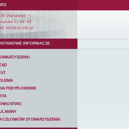
RES
535 Warszawa
Łowicka 51 lok. 42
il: info@zp.info.pl
DSTAWOWE INFORMACJE
TOWARZYSZENIU
ZĄD
TUT
OLENIA
DIA PODYPLOMOWE
RTA
ONKOSTWO
ULAMINY
TA CZŁONKÓW STOWARZYSZENIA