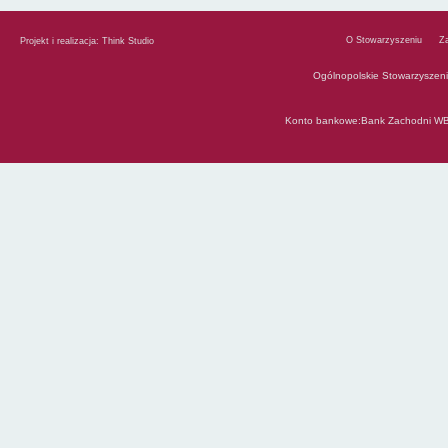
O Stowarzyszeniu
Z
Projekt i realizacja:
Think Studio
Ogólnopolskie Stowarzyszen
Konto bankowe:Bank Zachodni WB