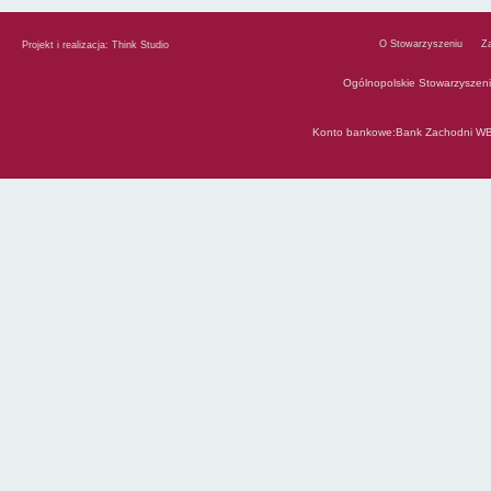
O Stowarzyszeniu
Z
Projekt i realizacja:
Think Studio
Ogólnopolskie Stowarzyszen
Konto bankowe:Bank Zachodni WB