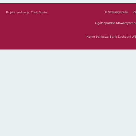
O Stowarzyszeniu
Z
Projekt i realizacja:
Think Studio
Ogólnopolskie Stowarzyszen
Konto bankowe:Bank Zachodni WB