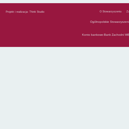
O Stowarzyszeniu
Z
Projekt i realizacja:
Think Studio
Ogólnopolskie Stowarzyszen
Konto bankowe:Bank Zachodni WB