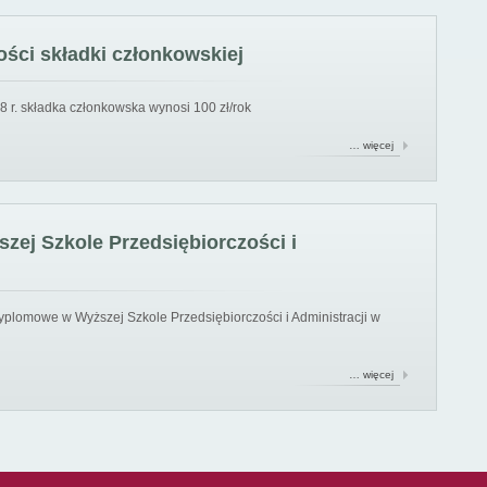
ści składki członkowskiej
8 r. składka członkowska wynosi 100 zł/rok
… więcej
ej Szkole Przedsiębiorczości i
yplomowe w Wyższej Szkole Przedsiębiorczości i Administracji w
… więcej