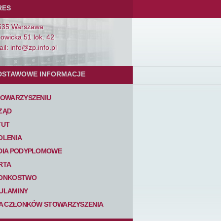
RES
535 Warszawa
Łowicka 51 lok. 42
il: info@zp.info.pl
DSTAWOWE INFORMACJE
TOWARZYSZENIU
ZĄD
TUT
OLENIA
DIA PODYPLOMOWE
RTA
ONKOSTWO
ULAMINY
TA CZŁONKÓW STOWARZYSZENIA