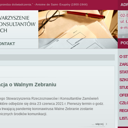
AD
przedza doświadczenia." - Antoine de Saint- Exupéry (1900-1944)
02-
ul. 
e-ma
PO
ONTAKT
O S
ZAR
STA
SZK
acja o Walnym Zebraniu
STU
OFE
iego Stowarzyszenia Rzeczoznawców i Konsultantów Zamówień
CZŁ
tóre odbędzie się dnia 23 czerwca 2021 r. Pierwszy termin o godz.
 na trwającą pandemię koronawirusa Walne Zebranie zostanie
REG
nicznych środków komunikacji.
LIS
… więcej