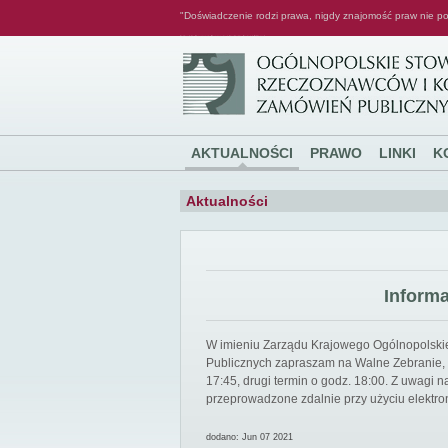
"Doświadczenie rodzi prawa, nigdy znajomość praw nie po
Ogólnopolskie Stowarzyszenie Rzeczoznawców i Konsultantów Zamówień Publicznych
AKTUALNOŚCI
PRAWO
LINKI
K
Aktualności
Inform
W imieniu Zarządu Krajowego Ogólnopolsk
Publicznych zapraszam na Walne Zebranie, k
17:45, drugi termin o godz. 18:00. Z uwagi
przeprowadzone zdalnie przy użyciu elektro
dodano: Jun 07 2021