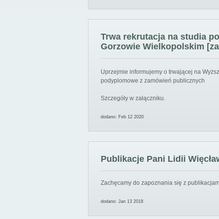
Trwa rekrutacja na studia 
Gorzowie Wielkopolskim [za
Uprzejmie informujemy o trwającej na Wyższ
podyplomowe z zamówień publicznych
Szczegóły w załączniku.
dodano: Feb 12 2020
Publikacje Pani Lidii Więcła
Zachęcamy do zapoznania się z publikacjami
dodano: Jan 13 2018