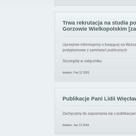
Trwa rekrutacja na studia 
Gorzowie Wielkopolskim [za
Uprzejmie informujemy o trwającej na Wyższ
podyplomowe z zamówień publicznych
Szczegóły w załączniku.
dodano: Feb 12 2020
Publikacje Pani Lidii Więcła
Zachęcamy do zapoznania się z publikacjami
dodano: Jan 13 2018