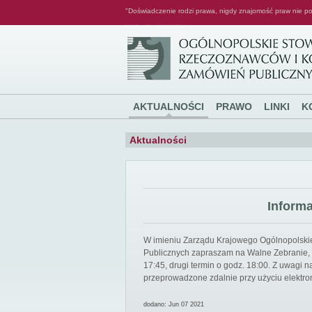
"Doświadczenie rodzi prawa, nigdy znajomość praw nie po
Ogólnopolskie Stowarzyszenie Rzeczoznawców i Konsultantów Zamówień Publicznych
AKTUALNOŚCI
PRAWO
LINKI
K
Aktualności
Inform
W imieniu Zarządu Krajowego Ogólnopolsk
Publicznych zapraszam na Walne Zebranie, k
17:45, drugi termin o godz. 18:00. Z uwagi
przeprowadzone zdalnie przy użyciu elektro
dodano: Jun 07 2021