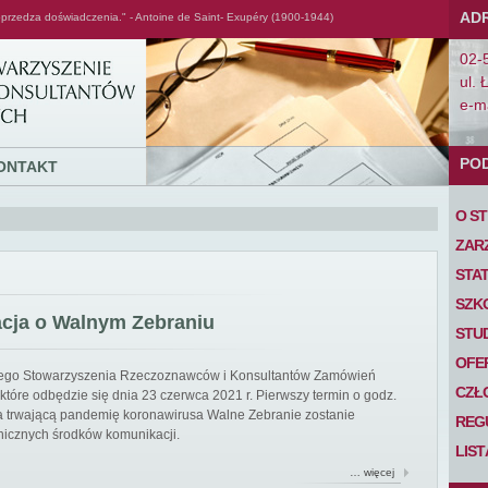
AD
przedza doświadczenia." - Antoine de Saint- Exupéry (1900-1944)
02-
ul. 
e-ma
PO
ONTAKT
O S
ZAR
STA
SZK
acja o Walnym Zebraniu
STU
OFE
iego Stowarzyszenia Rzeczoznawców i Konsultantów Zamówień
CZŁ
tóre odbędzie się dnia 23 czerwca 2021 r. Pierwszy termin o godz.
 na trwającą pandemię koronawirusa Walne Zebranie zostanie
REG
nicznych środków komunikacji.
LIS
… więcej