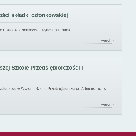
ści składki członkowskiej
8 r. składka członkowska wynosi 100 zł/rok
… więcej
ej Szkole Przedsiębiorczości i
yplomowe w Wyższej Szkole Przedsiębiorczości i Administracji w
… więcej