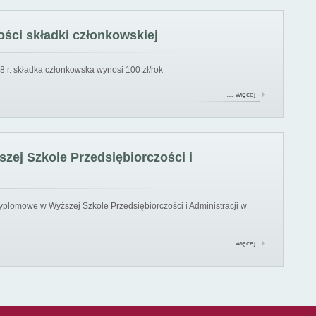
ści składki członkowskiej
8 r. składka członkowska wynosi 100 zł/rok
… więcej
ej Szkole Przedsiębiorczości i
yplomowe w Wyższej Szkole Przedsiębiorczości i Administracji w
… więcej