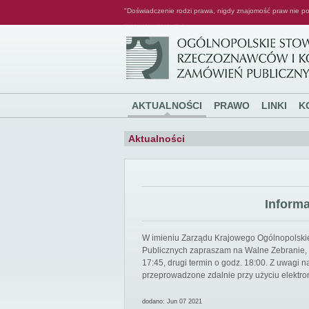
"Doświadczenie rodzi prawa, nigdy znajomość praw nie po
Ogólnopolskie Stowarzyszenie Rzeczoznawców i Konsultantów Zamówień Publicznych
AKTUALNOŚCI
PRAWO
LINKI
K
Aktualności
Inform
W imieniu Zarządu Krajowego Ogólnopolsk
Publicznych zapraszam na Walne Zebranie, k
17:45, drugi termin o godz. 18:00. Z uwagi
przeprowadzone zdalnie przy użyciu elektro
dodano: Jun 07 2021