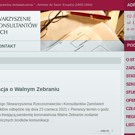
AD
przedza doświadczenia." - Antoine de Saint- Exupéry (1900-1944)
02-
ul. 
e-ma
PO
ONTAKT
O S
ZAR
STA
SZK
acja o Walnym Zebraniu
STU
OFE
iego Stowarzyszenia Rzeczoznawców i Konsultantów Zamówień
CZŁ
tóre odbędzie się dnia 23 czerwca 2021 r. Pierwszy termin o godz.
 na trwającą pandemię koronawirusa Walne Zebranie zostanie
REG
nicznych środków komunikacji.
LIS
… więcej