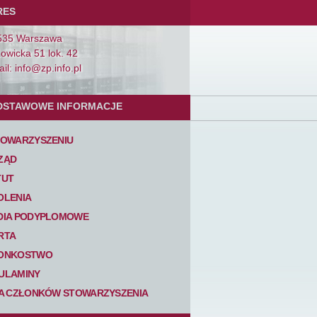
RES
535 Warszawa
Łowicka 51 lok. 42
il: info@zp.info.pl
DSTAWOWE INFORMACJE
TOWARZYSZENIU
ZĄD
TUT
OLENIA
DIA PODYPLOMOWE
RTA
ONKOSTWO
ULAMINY
TA CZŁONKÓW STOWARZYSZENIA