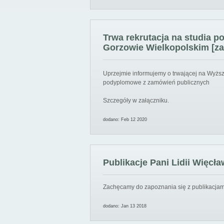
Trwa rekrutacja na studia 
Gorzowie Wielkopolskim [za
Uprzejmie informujemy o trwającej na Wyższ
podyplomowe z zamówień publicznych
Szczegóły w załączniku.
dodano: Feb 12 2020
Publikacje Pani Lidii Więcła
Zachęcamy do zapoznania się z publikacjami
dodano: Jan 13 2018