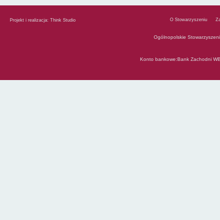
O Stowarzyszeniu
Z
Projekt i realizacja:
Think Studio
Ogólnopolskie Stowarzyszen
Konto bankowe:Bank Zachodni WB