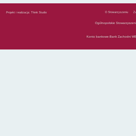
O Stowarzyszeniu
Z
Projekt i realizacja:
Think Studio
Ogólnopolskie Stowarzyszen
Konto bankowe:Bank Zachodni WB