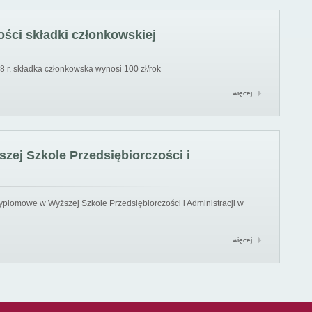
ści składki członkowskiej
8 r. składka członkowska wynosi 100 zł/rok
… więcej
ej Szkole Przedsiębiorczości i
yplomowe w Wyższej Szkole Przedsiębiorczości i Administracji w
… więcej