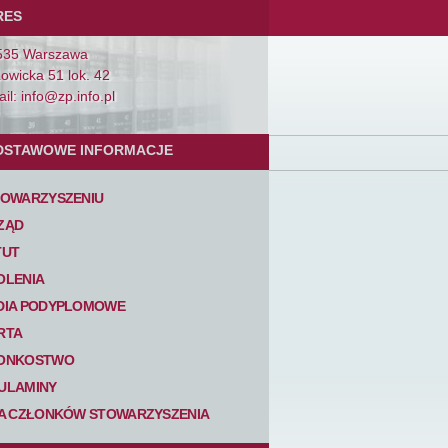
RES
535 Warszawa
Łowicka 51 lok. 42
il: info@zp.info.pl
DSTAWOWE INFORMACJE
TOWARZYSZENIU
ZĄD
TUT
OLENIA
DIA PODYPLOMOWE
RTA
ONKOSTWO
ULAMINY
TA CZŁONKÓW STOWARZYSZENIA