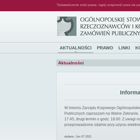
"Doświadczenie rodzi prawa, nigdy znajomość praw nie po
Ogólnopolskie Stowarzyszenie Rzeczoznawców i Konsultantów Zamówień Publicznych
AKTUALNOŚCI
PRAWO
LINKI
K
Aktualności
Inform
W imieniu Zarządu Krajowego Ogólnopolsk
Publicznych zapraszam na Walne Zebranie, k
17:45, drugi termin o godz. 18:00. Z uwagi
przeprowadzone zdalnie przy użyciu elektro
dodano: Jun 07 2021