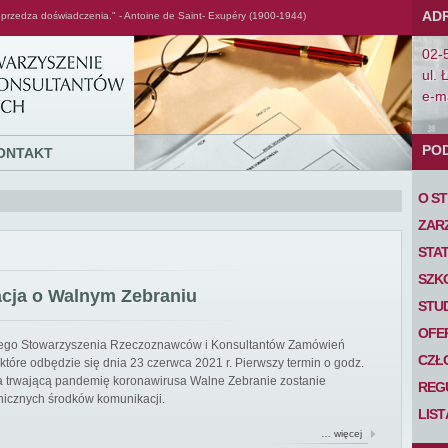
AD
przedza doświadczenia." - Antoine de Saint- Exupéry (1900-1944)
02-
ul. 
e-ma
PO
ONTAKT
O S
ZAR
STA
SZK
acja o Walnym Zebraniu
STU
OFE
iego Stowarzyszenia Rzeczoznawców i Konsultantów Zamówień
CZŁ
tóre odbędzie się dnia 23 czerwca 2021 r. Pierwszy termin o godz.
 na trwającą pandemię koronawirusa Walne Zebranie zostanie
REG
nicznych środków komunikacji.
LIS
… więcej