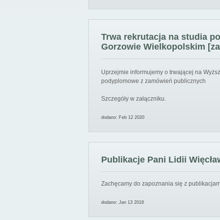
Trwa rekrutacja na studia 
Gorzowie Wielkopolskim [za
Uprzejmie informujemy o trwającej na Wyższ
podyplomowe z zamówień publicznych
Szczegóły w załączniku.
dodano: Feb 12 2020
Publikacje Pani Lidii Więcła
Zachęcamy do zapoznania się z publikacjami
dodano: Jan 13 2018