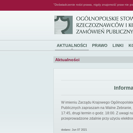
"Doświadczenie rodzi prawa, nigdy znajomość praw nie po
Ogólnopolskie Stowarzyszenie Rzeczoznawców i Konsultantów Zamówień Publicznych
AKTUALNOŚCI
PRAWO
LINKI
K
Aktualności
Inform
W imieniu Zarządu Krajowego Ogólnopolsk
Publicznych zapraszam na Walne Zebranie, k
17:45, drugi termin o godz. 18:00. Z uwagi
przeprowadzone zdalnie przy użyciu elektro
dodano: Jun 07 2021