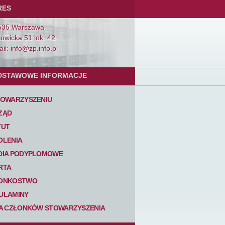
RES
535 Warszawa
Łowicka 51 lok. 42
il: info@zp.info.pl
DSTAWOWE INFORMACJE
TOWARZYSZENIU
ZĄD
TUT
OLENIA
DIA PODYPLOMOWE
RTA
ONKOSTWO
ULAMINY
TA CZŁONKÓW STOWARZYSZENIA