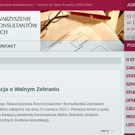
AD
przedza doświadczenia." - Antoine de Saint- Exupéry (1900-1944)
02-
ul. 
e-ma
PO
ONTAKT
O S
ZAR
STA
SZK
acja o Walnym Zebraniu
STU
OFE
iego Stowarzyszenia Rzeczoznawców i Konsultantów Zamówień
CZŁ
tóre odbędzie się dnia 23 czerwca 2021 r. Pierwszy termin o godz.
 na trwającą pandemię koronawirusa Walne Zebranie zostanie
REG
nicznych środków komunikacji.
LIS
… więcej