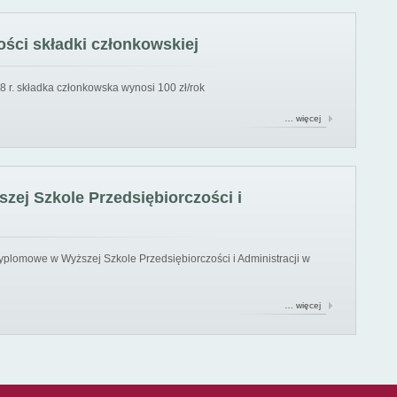
ści składki członkowskiej
8 r. składka członkowska wynosi 100 zł/rok
… więcej
ej Szkole Przedsiębiorczości i
yplomowe w Wyższej Szkole Przedsiębiorczości i Administracji w
… więcej