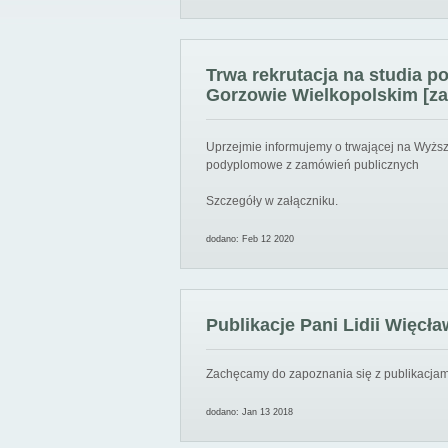
Trwa rekrutacja na studia 
Gorzowie Wielkopolskim [za
Uprzejmie informujemy o trwającej na Wyższ
podyplomowe z zamówień publicznych
Szczegóły w załączniku.
dodano: Feb 12 2020
Publikacje Pani Lidii Więcła
Zachęcamy do zapoznania się z publikacjami
dodano: Jan 13 2018