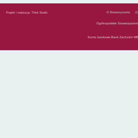
O Stowarzyszeniu
Z
Projekt i realizacja:
Think Studio
Ogólnopolskie Stowarzyszen
Konto bankowe:Bank Zachodni WB