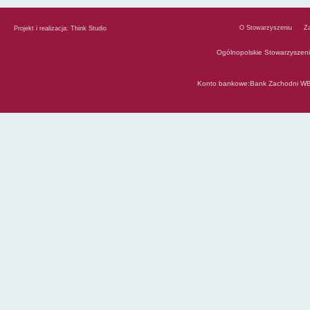
O Stowarzyszeniu
Z
Projekt i realizacja:
Think Studio
Ogólnopolskie Stowarzyszen
Konto bankowe:Bank Zachodni WB