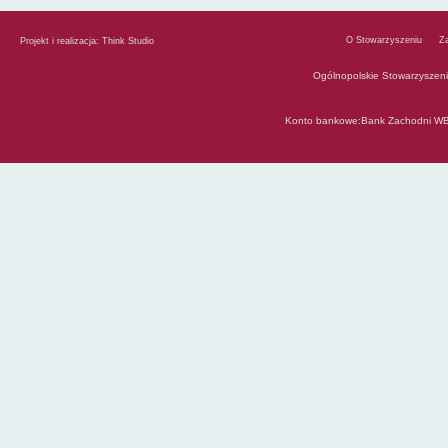
O Stowarzyszeniu
Z
Projekt i realizacja:
Think Studio
Ogólnopolskie Stowarzyszen
Konto bankowe:Bank Zachodni WB