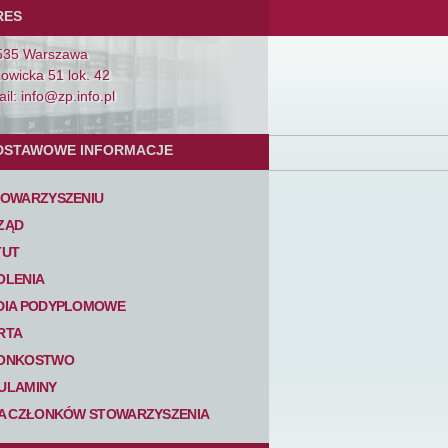
RES
535 Warszawa
Łowicka 51 lok. 42
il: info@zp.info.pl
DSTAWOWE INFORMACJE
TOWARZYSZENIU
ZĄD
TUT
OLENIA
DIA PODYPLOMOWE
RTA
ONKOSTWO
ULAMINY
TA CZŁONKÓW STOWARZYSZENIA