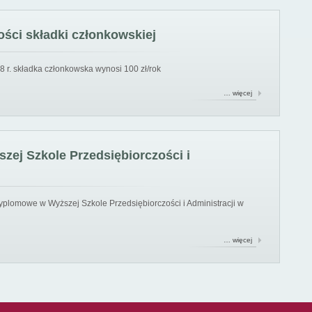
ści składki członkowskiej
8 r. składka członkowska wynosi 100 zł/rok
… więcej
ej Szkole Przedsiębiorczości i
yplomowe w Wyższej Szkole Przedsiębiorczości i Administracji w
… więcej