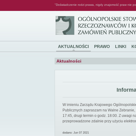
"Doświadczenie rodzi prawa, nigdy znajomość praw nie po
Ogólnopolskie Stowarzyszenie Rzeczoznawców i Konsultantów Zamówień Publicznych
AKTUALNOŚCI
PRAWO
LINKI
K
Aktualności
Inform
W imieniu Zarządu Krajowego Ogólnopolsk
Publicznych zapraszam na Walne Zebranie, k
17:45, drugi termin o godz. 18:00. Z uwagi
przeprowadzone zdalnie przy użyciu elektro
dodano: Jun 07 2021