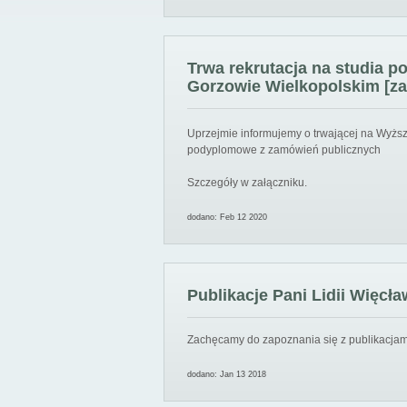
Trwa rekrutacja na studia 
Gorzowie Wielkopolskim [za
Uprzejmie informujemy o trwającej na Wyższ
podyplomowe z zamówień publicznych
Szczegóły w załączniku.
dodano: Feb 12 2020
Publikacje Pani Lidii Więcła
Zachęcamy do zapoznania się z publikacjami
dodano: Jan 13 2018