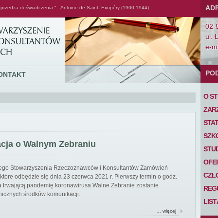
AD
przedza doświadczenia." - Antoine de Saint- Exupéry (1900-1944)
02-
ul. 
e-ma
PO
ONTAKT
O S
ZAR
STA
SZK
acja o Walnym Zebraniu
STU
OFE
iego Stowarzyszenia Rzeczoznawców i Konsultantów Zamówień
CZŁ
tóre odbędzie się dnia 23 czerwca 2021 r. Pierwszy termin o godz.
 na trwającą pandemię koronawirusa Walne Zebranie zostanie
REG
nicznych środków komunikacji.
LIS
… więcej