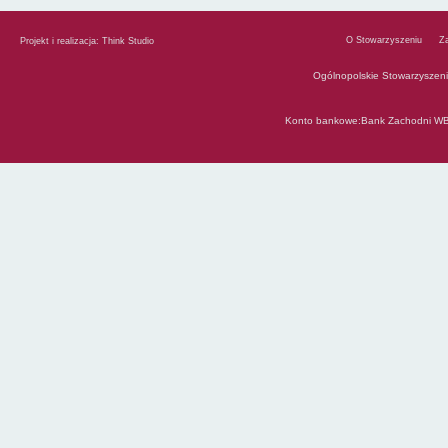
O Stowarzyszeniu
Z
Projekt i realizacja:
Think Studio
Ogólnopolskie Stowarzyszen
Konto bankowe:Bank Zachodni WB