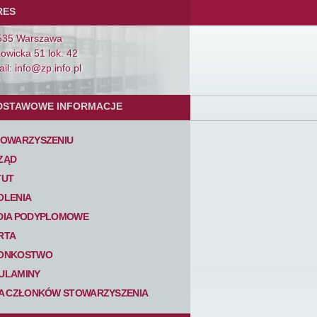
RES
535 Warszawa
Łowicka 51 lok. 42
il: info@zp.info.pl
DSTAWOWE INFORMACJE
TOWARZYSZENIU
ZĄD
TUT
OLENIA
DIA PODYPLOMOWE
RTA
ONKOSTWO
ULAMINY
TA CZŁONKÓW STOWARZYSZENIA