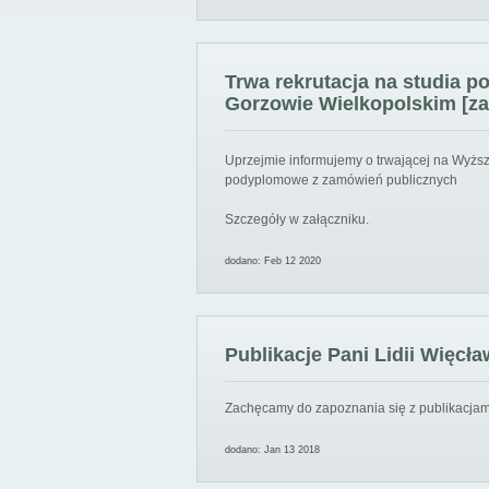
Trwa rekrutacja na studia 
Gorzowie Wielkopolskim [za
Uprzejmie informujemy o trwającej na Wyższ
podyplomowe z zamówień publicznych
Szczegóły w załączniku.
dodano: Feb 12 2020
Publikacje Pani Lidii Więcła
Zachęcamy do zapoznania się z publikacjami
dodano: Jan 13 2018