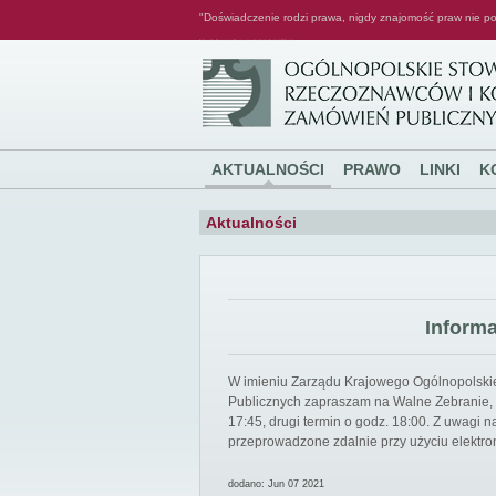
"Doświadczenie rodzi prawa, nigdy znajomość praw nie po
Ogólnopolskie Stowarzyszenie Rzeczoznawców i Konsultantów Zamówień Publicznych
AKTUALNOŚCI
PRAWO
LINKI
K
Aktualności
Inform
W imieniu Zarządu Krajowego Ogólnopolsk
Publicznych zapraszam na Walne Zebranie, k
17:45, drugi termin o godz. 18:00. Z uwagi
przeprowadzone zdalnie przy użyciu elektro
dodano: Jun 07 2021