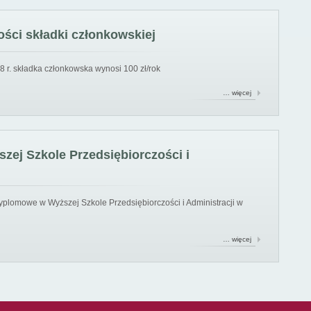
ści składki członkowskiej
8 r. składka członkowska wynosi 100 zł/rok
… więcej
ej Szkole Przedsiębiorczości i
yplomowe w Wyższej Szkole Przedsiębiorczości i Administracji w
… więcej