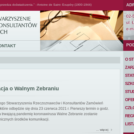
AD
przedza doświadczenia." - Antoine de Saint- Exupéry (1900-1944)
02-
ul. 
e-ma
PO
ONTAKT
O S
ZAR
STA
SZK
acja o Walnym Zebraniu
STU
OFE
iego Stowarzyszenia Rzeczoznawców i Konsultantów Zamówień
CZŁ
tóre odbędzie się dnia 23 czerwca 2021 r. Pierwszy termin o godz.
 na trwającą pandemię koronawirusa Walne Zebranie zostanie
REG
nicznych środków komunikacji.
LIS
… więcej