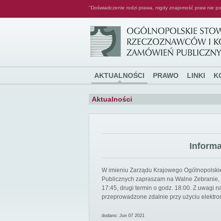
"Doświadczenie rodzi prawa, nigdy znajomość praw nie po
Ogólnopolskie Stowarzyszenie Rzeczoznawców i Konsultantów Zamówień Publicznych
AKTUALNOŚCI
PRAWO
LINKI
K
Aktualności
Inform
W imieniu Zarządu Krajowego Ogólnopolsk
Publicznych zapraszam na Walne Zebranie, k
17:45, drugi termin o godz. 18:00. Z uwagi
przeprowadzone zdalnie przy użyciu elektro
dodano: Jun 07 2021