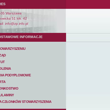
RES
535 Warszawa
Łowicka 51 lok. 42
il: info@zp.info.pl
DSTAWOWE INFORMACJE
TOWARZYSZENIU
ZĄD
TUT
OLENIA
DIA PODYPLOMOWE
RTA
ONKOSTWO
ULAMINY
TA CZŁONKÓW STOWARZYSZENIA