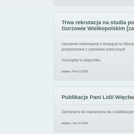
Trwa rekrutacja na studia 
Gorzowie Wielkopolskim [za
Uprzejmie informujemy o trwającej na Wyższ
podyplomowe z zamówień publicznych
Szczegóły w załączniku.
dodano: Feb 12 2020
Publikacje Pani Lidii Więcła
Zachęcamy do zapoznania się z publikacjami
dodano: Jan 13 2018