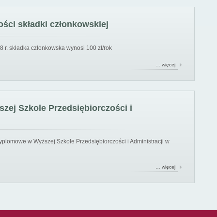
ści składki członkowskiej
8 r. składka członkowska wynosi 100 zł/rok
… więcej
ej Szkole Przedsiębiorczości i
yplomowe w Wyższej Szkole Przedsiębiorczości i Administracji w
… więcej