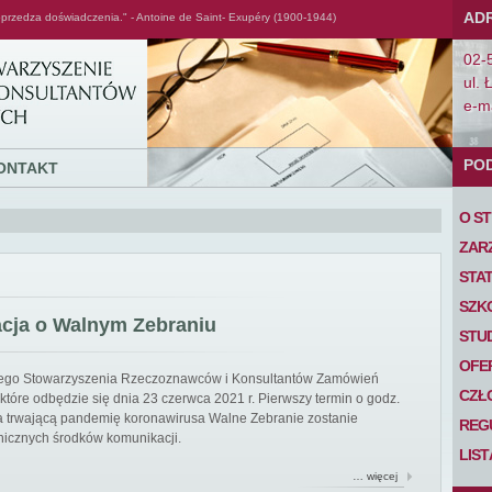
AD
przedza doświadczenia." - Antoine de Saint- Exupéry (1900-1944)
02-
ul. 
e-ma
PO
ONTAKT
O S
ZAR
STA
SZK
acja o Walnym Zebraniu
STU
OFE
iego Stowarzyszenia Rzeczoznawców i Konsultantów Zamówień
CZŁ
tóre odbędzie się dnia 23 czerwca 2021 r. Pierwszy termin o godz.
 na trwającą pandemię koronawirusa Walne Zebranie zostanie
REG
nicznych środków komunikacji.
LIS
… więcej