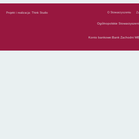
O Stowarzyszeniu
Z
Projekt i realizacja:
Think Studio
Ogólnopolskie Stowarzyszen
Konto bankowe:Bank Zachodni WB