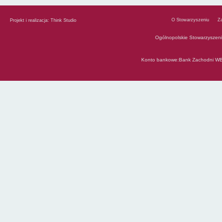
O Stowarzyszeniu
Z
Projekt i realizacja:
Think Studio
Ogólnopolskie Stowarzyszen
Konto bankowe:Bank Zachodni WB