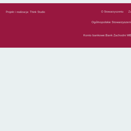
O Stowarzyszeniu
Z
Projekt i realizacja:
Think Studio
Ogólnopolskie Stowarzyszen
Konto bankowe:Bank Zachodni WB