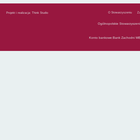
O Stowarzyszeniu
Z
Projekt i realizacja:
Think Studio
Ogólnopolskie Stowarzyszen
Konto bankowe:Bank Zachodni WB