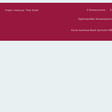
O Stowarzyszeniu
Z
Projekt i realizacja:
Think Studio
Ogólnopolskie Stowarzyszen
Konto bankowe:Bank Zachodni WB