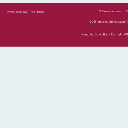
O Stowarzyszeniu
Z
Projekt i realizacja:
Think Studio
Ogólnopolskie Stowarzyszen
Konto bankowe:Bank Zachodni WB