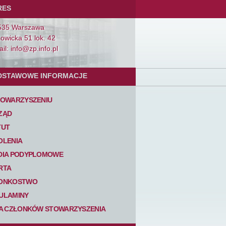
RES
535 Warszawa
Łowicka 51 lok. 42
il: info@zp.info.pl
DSTAWOWE INFORMACJE
TOWARZYSZENIU
ZĄD
TUT
OLENIA
DIA PODYPLOMOWE
RTA
ONKOSTWO
ULAMINY
TA CZŁONKÓW STOWARZYSZENIA