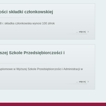
ści składki członkowskiej
8 r. składka członkowska wynosi 100 zł/rok
… więcej
ej Szkole Przedsiębiorczości i
yplomowe w Wyższej Szkole Przedsiębiorczości i Administracji w
… więcej