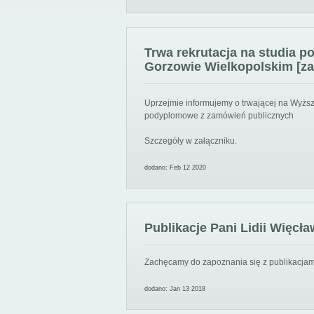
Trwa rekrutacja na studia 
Gorzowie Wielkopolskim [za
Uprzejmie informujemy o trwającej na Wyższ
podyplomowe z zamówień publicznych
Szczegóły w załączniku.
dodano: Feb 12 2020
Publikacje Pani Lidii Więcła
Zachęcamy do zapoznania się z publikacjami
dodano: Jan 13 2018