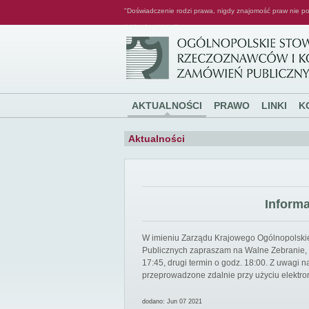
"Doświadczenie rodzi prawa, nigdy znajomość praw nie po
Ogólnopolskie Stowarzyszenie Rzeczoznawców i Konsultantów Zamówień Publicznych
AKTUALNOŚCI
PRAWO
LINKI
K
Aktualności
Inform
W imieniu Zarządu Krajowego Ogólnopolsk
Publicznych zapraszam na Walne Zebranie, k
17:45, drugi termin o godz. 18:00. Z uwagi
przeprowadzone zdalnie przy użyciu elektro
dodano: Jun 07 2021