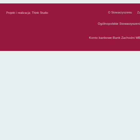
O Stowarzyszeniu
Z
Projekt i realizacja:
Think Studio
Ogólnopolskie Stowarzyszen
Konto bankowe:Bank Zachodni WB