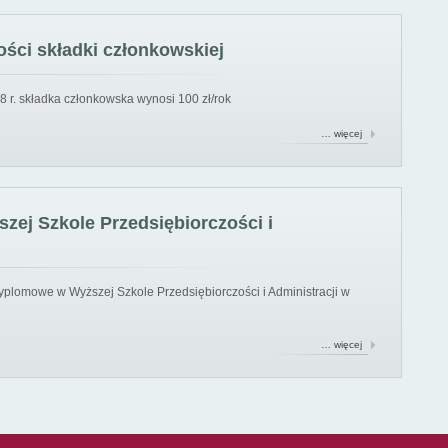
ści składki członkowskiej
8 r. składka członkowska wynosi 100 zł/rok
… więcej
ej Szkole Przedsiębiorczości i
yplomowe w Wyższej Szkole Przedsiębiorczości i Administracji w
… więcej