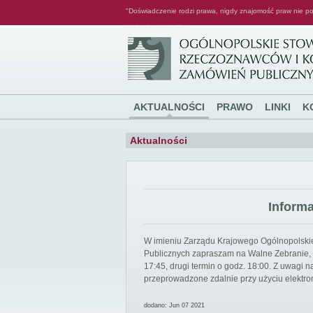
"Doświadczenie rodzi prawa, nigdy znajomość praw nie po
Ogólnopolskie Stowarzyszenie Rzeczoznawców i Konsultantów Zamówień Publicznych
AKTUALNOŚCI
PRAWO
LINKI
K
Aktualności
Inform
W imieniu Zarządu Krajowego Ogólnopolsk
Publicznych zapraszam na Walne Zebranie, k
17:45, drugi termin o godz. 18:00. Z uwagi
przeprowadzone zdalnie przy użyciu elektro
dodano: Jun 07 2021