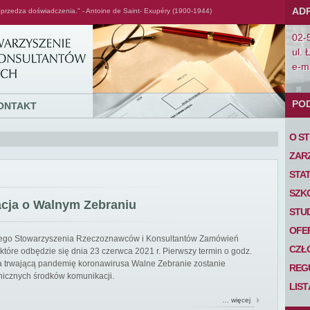
AD
przedza doświadczenia." - Antoine de Saint- Exupéry (1900-1944)
02-
ul. 
e-ma
PO
ONTAKT
O S
ZAR
STA
SZK
acja o Walnym Zebraniu
STU
OFE
iego Stowarzyszenia Rzeczoznawców i Konsultantów Zamówień
CZŁ
tóre odbędzie się dnia 23 czerwca 2021 r. Pierwszy termin o godz.
 na trwającą pandemię koronawirusa Walne Zebranie zostanie
REG
nicznych środków komunikacji.
LIS
… więcej