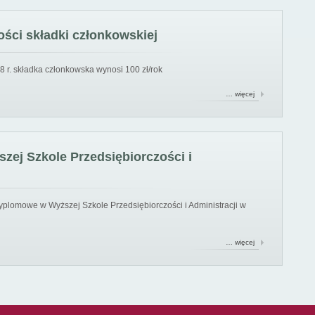
ści składki członkowskiej
8 r. składka członkowska wynosi 100 zł/rok
… więcej
ej Szkole Przedsiębiorczości i
yplomowe w Wyższej Szkole Przedsiębiorczości i Administracji w
… więcej