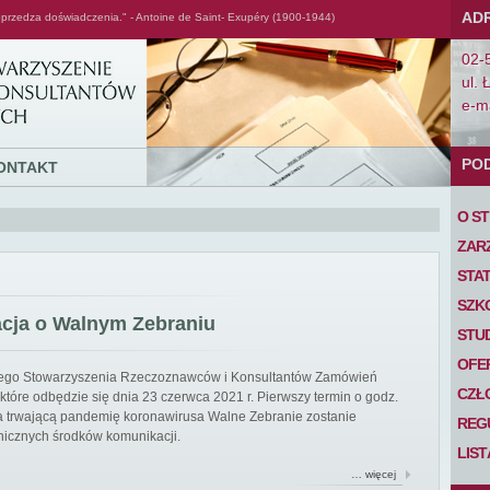
AD
przedza doświadczenia." - Antoine de Saint- Exupéry (1900-1944)
02-
ul. 
e-ma
PO
ONTAKT
O S
ZAR
STA
SZK
acja o Walnym Zebraniu
STU
OFE
iego Stowarzyszenia Rzeczoznawców i Konsultantów Zamówień
CZŁ
tóre odbędzie się dnia 23 czerwca 2021 r. Pierwszy termin o godz.
 na trwającą pandemię koronawirusa Walne Zebranie zostanie
REG
nicznych środków komunikacji.
LIS
… więcej