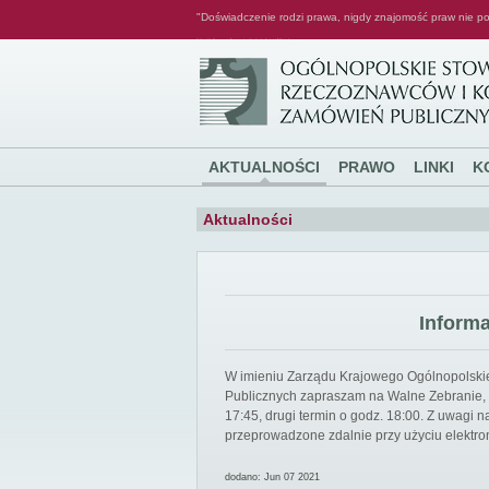
"Doświadczenie rodzi prawa, nigdy znajomość praw nie po
Ogólnopolskie Stowarzyszenie Rzeczoznawców i Konsultantów Zamówień Publicznych
AKTUALNOŚCI
PRAWO
LINKI
K
Aktualności
Inform
W imieniu Zarządu Krajowego Ogólnopolsk
Publicznych zapraszam na Walne Zebranie, k
17:45, drugi termin o godz. 18:00. Z uwagi
przeprowadzone zdalnie przy użyciu elektro
dodano: Jun 07 2021