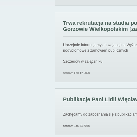
Trwa rekrutacja na studia 
Gorzowie Wielkopolskim [za
Uprzejmie informujemy o trwającej na Wyższ
podyplomowe z zamówień publicznych
Szczegóły w załączniku.
dodano: Feb 12 2020
Publikacje Pani Lidii Więcła
Zachęcamy do zapoznania się z publikacjami
dodano: Jan 13 2018