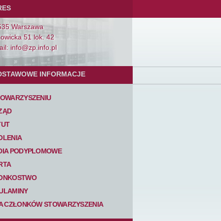
RES
535 Warszawa
Łowicka 51 lok. 42
il: info@zp.info.pl
DSTAWOWE INFORMACJE
TOWARZYSZENIU
ZĄD
TUT
OLENIA
DIA PODYPLOMOWE
RTA
ONKOSTWO
ULAMINY
TA CZŁONKÓW STOWARZYSZENIA