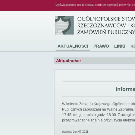
"Doświadczenie rodzi prawa, nigdy znajomość praw nie po
Ogólnopolskie Stowarzyszenie Rzeczoznawców i Konsultantów Zamówień Publicznych
AKTUALNOŚCI
PRAWO
LINKI
K
Aktualności
Inform
W imieniu Zarządu Krajowego Ogólnopolsk
Publicznych zapraszam na Walne Zebranie, k
17:45, drugi termin o godz. 18:00. Z uwagi
przeprowadzone zdalnie przy użyciu elektro
dodano: Jun 07 2021