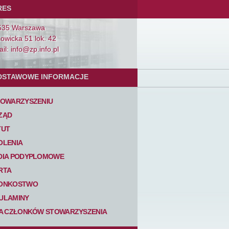
RES
535 Warszawa
Łowicka 51 lok. 42
il: info@zp.info.pl
DSTAWOWE INFORMACJE
TOWARZYSZENIU
ZĄD
TUT
OLENIA
DIA PODYPLOMOWE
RTA
ONKOSTWO
ULAMINY
TA CZŁONKÓW STOWARZYSZENIA