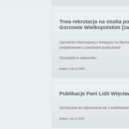
Trwa rekrutacja na studia 
Gorzowie Wielkopolskim [za
Uprzejmie informujemy o trwającej na Wyższ
podyplomowe z zamówień publicznych
Szczegóły w załączniku.
dodano: Feb 12 2020
Publikacje Pani Lidii Więcła
Zachęcamy do zapoznania się z publikacjami
dodano: Jan 13 2018