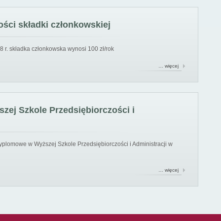
ści składki członkowskiej
8 r. składka członkowska wynosi 100 zł/rok
… więcej
ej Szkole Przedsiębiorczości i
yplomowe w Wyższej Szkole Przedsiębiorczości i Administracji w
… więcej