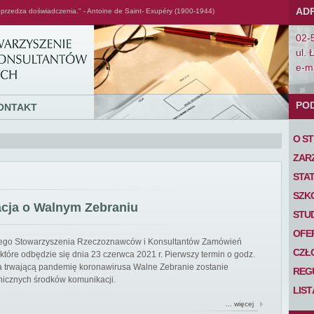
AD
przedza doświadczenia." - Antoine de Saint- Exupéry (1900-1944)
02-
ul. 
e-ma
PO
ONTAKT
O S
ZAR
STA
SZK
acja o Walnym Zebraniu
STU
OFE
iego Stowarzyszenia Rzeczoznawców i Konsultantów Zamówień
CZŁ
tóre odbędzie się dnia 23 czerwca 2021 r. Pierwszy termin o godz.
 na trwającą pandemię koronawirusa Walne Zebranie zostanie
REG
nicznych środków komunikacji.
LIS
… więcej