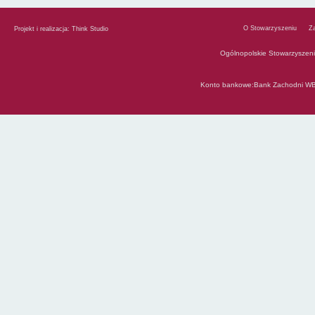
O Stowarzyszeniu
Z
Projekt i realizacja:
Think Studio
Ogólnopolskie Stowarzyszen
Konto bankowe:Bank Zachodni WB