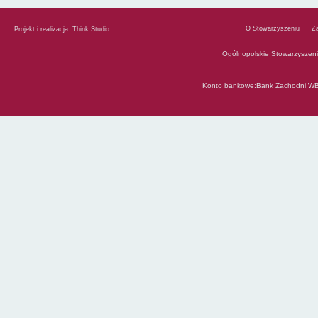
O Stowarzyszeniu
Z
Projekt i realizacja:
Think Studio
Ogólnopolskie Stowarzyszen
Konto bankowe:Bank Zachodni WB