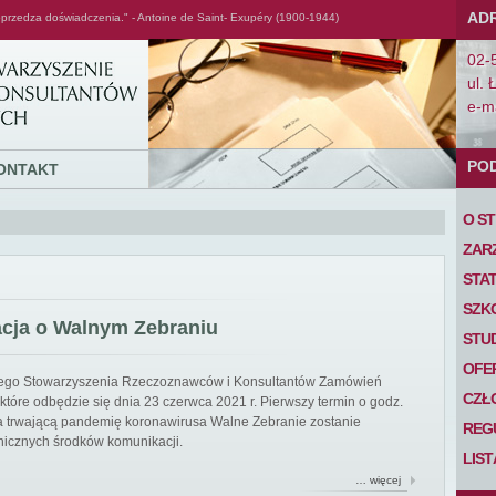
AD
przedza doświadczenia." - Antoine de Saint- Exupéry (1900-1944)
02-
ul. 
e-ma
PO
ONTAKT
O S
ZAR
STA
SZK
acja o Walnym Zebraniu
STU
OFE
iego Stowarzyszenia Rzeczoznawców i Konsultantów Zamówień
CZŁ
tóre odbędzie się dnia 23 czerwca 2021 r. Pierwszy termin o godz.
 na trwającą pandemię koronawirusa Walne Zebranie zostanie
REG
nicznych środków komunikacji.
LIS
… więcej