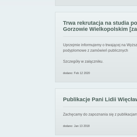
Trwa rekrutacja na studia 
Gorzowie Wielkopolskim [za
Uprzejmie informujemy o trwającej na Wyższ
podyplomowe z zamówień publicznych
Szczegóły w załączniku.
dodano: Feb 12 2020
Publikacje Pani Lidii Więcła
Zachęcamy do zapoznania się z publikacjami
dodano: Jan 13 2018