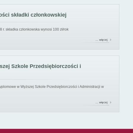
ści składki członkowskiej
8 r. składka członkowska wynosi 100 zł/rok
… więcej
ej Szkole Przedsiębiorczości i
yplomowe w Wyższej Szkole Przedsiębiorczości i Administracji w
… więcej