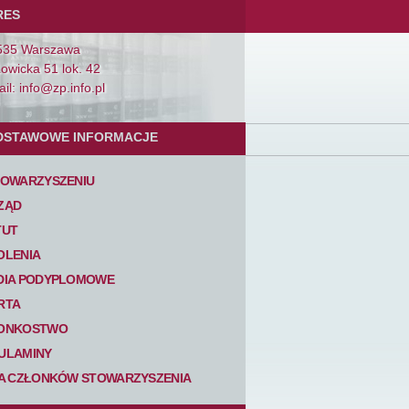
RES
535 Warszawa
Łowicka 51 lok. 42
il: info@zp.info.pl
DSTAWOWE INFORMACJE
TOWARZYSZENIU
ZĄD
TUT
OLENIA
DIA PODYPLOMOWE
RTA
ONKOSTWO
ULAMINY
TA CZŁONKÓW STOWARZYSZENIA