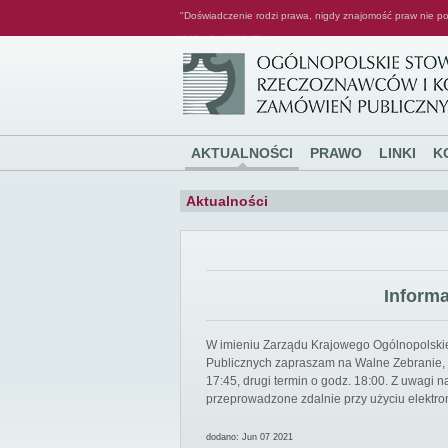
"Doświadczenie rodzi prawa, nigdy znajomość praw nie po
Ogólnopolskie Stowarzyszenie Rzeczoznawców i Konsultantów Zamówień Publicznych
AKTUALNOŚCI
PRAWO
LINKI
K
Aktualności
Inform
W imieniu Zarządu Krajowego Ogólnopolsk
Publicznych zapraszam na Walne Zebranie, k
17:45, drugi termin o godz. 18:00. Z uwagi
przeprowadzone zdalnie przy użyciu elektro
dodano: Jun 07 2021