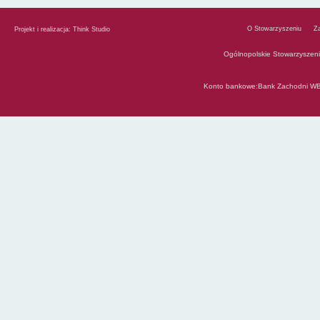
O Stowarzyszeniu
Z
Projekt i realizacja:
Think Studio
Ogólnopolskie Stowarzyszen
Konto bankowe:Bank Zachodni WB