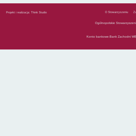
O Stowarzyszeniu
Z
Projekt i realizacja:
Think Studio
Ogólnopolskie Stowarzyszen
Konto bankowe:Bank Zachodni WB