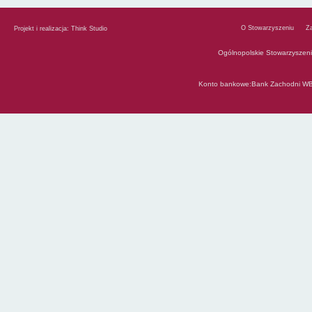
O Stowarzyszeniu
Z
Projekt i realizacja:
Think Studio
Ogólnopolskie Stowarzyszen
Konto bankowe:Bank Zachodni WB