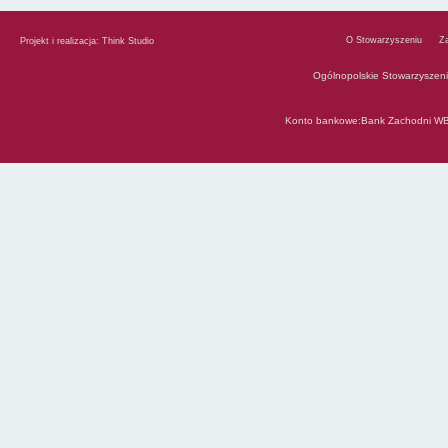
O Stowarzyszeniu
Z
Projekt i realizacja:
Think Studio
Ogólnopolskie Stowarzyszen
Konto bankowe:Bank Zachodni WB