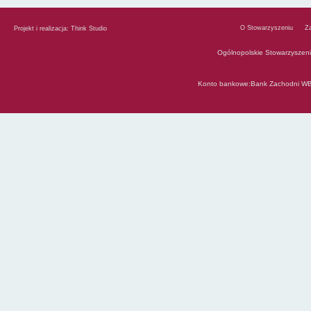
O Stowarzyszeniu
Z
Projekt i realizacja:
Think Studio
Ogólnopolskie Stowarzyszen
Konto bankowe:Bank Zachodni WB