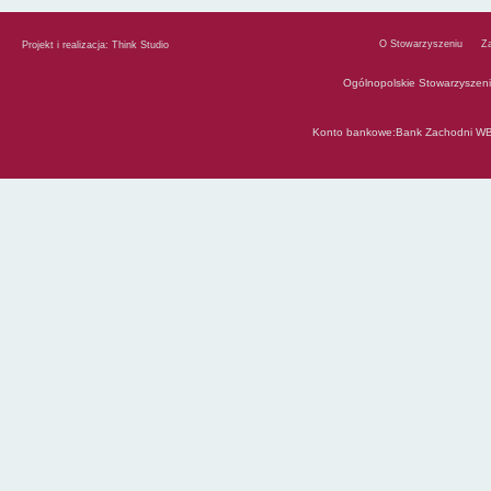
O Stowarzyszeniu
Z
Projekt i realizacja:
Think Studio
Ogólnopolskie Stowarzyszen
Konto bankowe:Bank Zachodni WB