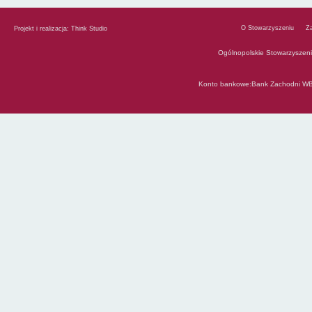
O Stowarzyszeniu
Z
Projekt i realizacja:
Think Studio
Ogólnopolskie Stowarzyszen
Konto bankowe:Bank Zachodni WB