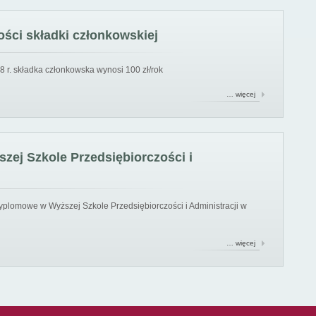
ści składki członkowskiej
8 r. składka członkowska wynosi 100 zł/rok
… więcej
ej Szkole Przedsiębiorczości i
yplomowe w Wyższej Szkole Przedsiębiorczości i Administracji w
… więcej