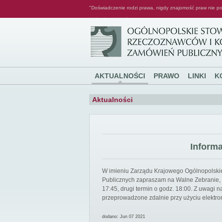
"Doświadczenie rodzi prawa, nigdy znajomość praw nie po
Ogólnopolskie Stowarzyszenie Rzeczoznawców i Konsultantów Zamówień Publicznych
AKTUALNOŚCI
PRAWO
LINKI
K
Aktualności
Inform
W imieniu Zarządu Krajowego Ogólnopolsk
Publicznych zapraszam na Walne Zebranie, k
17:45, drugi termin o godz. 18:00. Z uwagi
przeprowadzone zdalnie przy użyciu elektro
dodano: Jun 07 2021