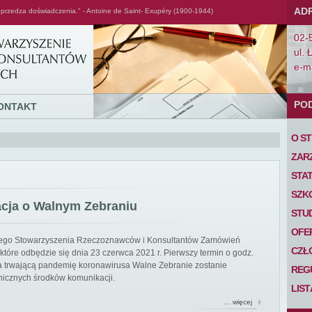
AD
przedza doświadczenia." - Antoine de Saint- Exupéry (1900-1944)
02-
ul. 
e-ma
PO
ONTAKT
O S
ZAR
STA
SZK
acja o Walnym Zebraniu
STU
OFE
iego Stowarzyszenia Rzeczoznawców i Konsultantów Zamówień
CZŁ
tóre odbędzie się dnia 23 czerwca 2021 r. Pierwszy termin o godz.
 na trwającą pandemię koronawirusa Walne Zebranie zostanie
REG
nicznych środków komunikacji.
LIS
… więcej