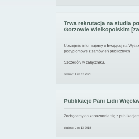
Trwa rekrutacja na studia 
Gorzowie Wielkopolskim [za
Uprzejmie informujemy o trwającej na Wyższ
podyplomowe z zamówień publicznych
Szczegóły w załączniku.
dodano: Feb 12 2020
Publikacje Pani Lidii Więcła
Zachęcamy do zapoznania się z publikacjami
dodano: Jan 13 2018