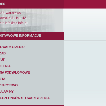
RES
535 Warszawa
Łowicka 51 lok. 42
il: info@zp.info.pl
DSTAWOWE INFORMACJE
TOWARZYSZENIU
ZĄD
TUT
OLENIA
DIA PODYPLOMOWE
RTA
ONKOSTWO
ULAMINY
TA CZŁONKÓW STOWARZYSZENIA