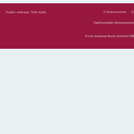
O Stowarzyszeniu
Z
Projekt i realizacja:
Think Studio
Ogólnopolskie Stowarzyszen
Konto bankowe:Bank Zachodni WB