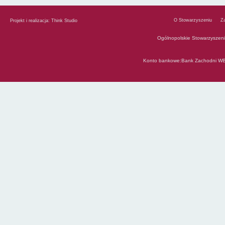
O Stowarzyszeniu
Z
Projekt i realizacja:
Think Studio
Ogólnopolskie Stowarzyszen
Konto bankowe:Bank Zachodni WB