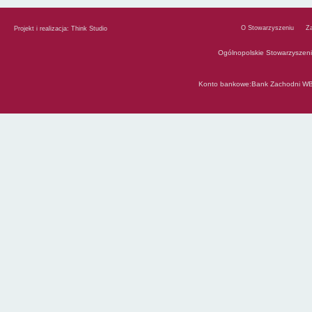
O Stowarzyszeniu
Z
Projekt i realizacja:
Think Studio
Ogólnopolskie Stowarzyszen
Konto bankowe:Bank Zachodni WB